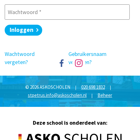
Wachtwoord
*
Inloggen
Wachtwoord
Gebruikersnaam
vergeten?
vergeten?
© 2026 ASKOSCHOLEN
020 698 1832
|
|
stpetrus.info@askoscholen.nl
Beheer
|
Deze school is onderdeel van: