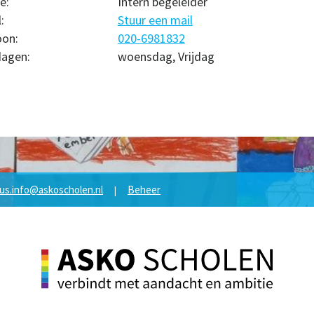
e:
Intern begeleider
:
Stuur een mail
oon:
020-6981832
agen:
woensdag, Vrijdag
us.info@askoscholen.nl
Beheer
|