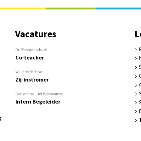
Vacatures
L
Dr. Plesmanschool
Co-teacher
Willibrordschool
Zij-instromer
Basisschool Het Wespennest
Intern Begeleider
g