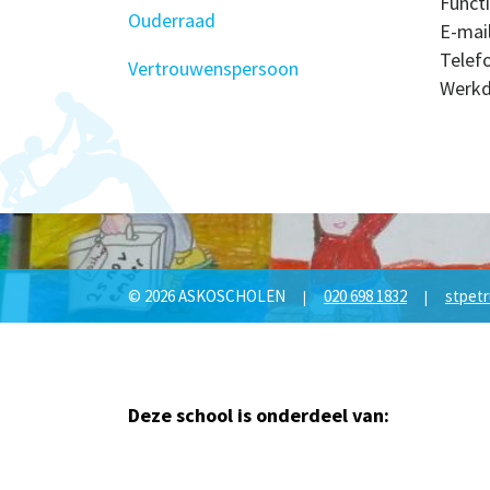
Functi
Ouderraad
E-mail
Telef
Vertrouwenspersoon
Werkd
© 2026 ASKOSCHOLEN
020 698 1832
stpetr
|
|
Deze school is onderdeel van: